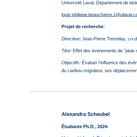
Université Laval, Département de bio
louis-philippe.beauchamp.1@ulaval.c
Projet de recherche:
Direct
eur
:
Jean-Pierre Tremblay
,
co-d
Titre:
Effet des événements de "pluie s
Objectifs:
Évaluer l'influence des évén
du caribou migrateur, ses déplacemen
Alexandra Scheubel
Étudiante Ph.D., 2024-