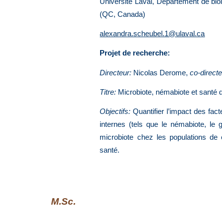
Université Laval, Département de biol
(QC, Canada)
alexandra.scheubel.1@ulaval.ca
Projet de recherche:
Directeur:
Nicolas Derome,
co-directe
Titre:
Microbiote, némabiote et santé 
Objectifs:
Quantifier l’impact des fac
internes (tels que le némabiote, le
microbiote chez les populations de
santé.
M.Sc.