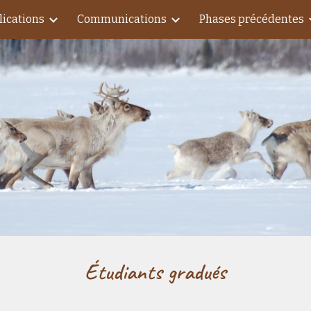
lications
Communications
Phases précédentes
ip to main content
Skip to navigat
Étudiants gradués