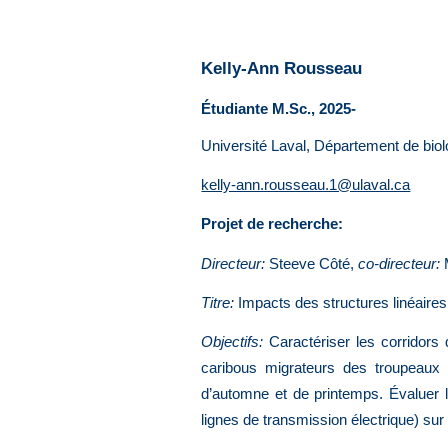
Kelly-Ann Rousseau
Étudiante M.Sc., 2025-
Université Laval, Département de bio
kelly-ann.rousseau.1@ulaval.ca
Projet de recherche:
Directeur:
Steeve Côté,
co-direct
eur
:
M
Titre:
Impacts des structures linéaires
Objectifs:
Caractériser les corridors 
caribous migrateurs des troupeaux R
d’automne et de printemps. Évaluer l
lignes de transmission électrique) su