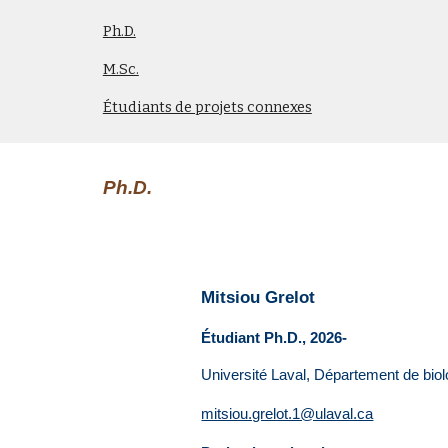
Ph.D.
M.Sc.
Étudiants de projets connexes
Ph.D.
Mitsiou Grelot
Étudiant
Ph
.
D
., 202
6-
Université Laval, Département de bio
mitsiou.grelot.1@ulaval.ca