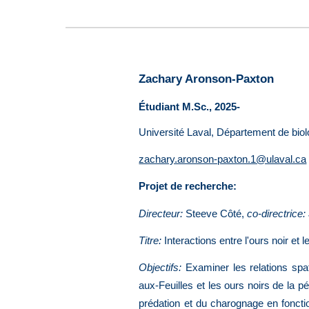
Zachary Aronson-Paxton
Étudiant M.Sc., 2025-
Université Laval, Département de bio
zachary.aronson-paxton.1@ulaval.ca
Projet de recherche:
Directeur:
Steeve Côté,
co-directrice:
Titre:
Interactions entre l'ours no
ir
et l
Objectifs:
Examiner les relations spat
aux
-
Feuilles et les ours noirs de la p
prédation et du charognage en fonctio