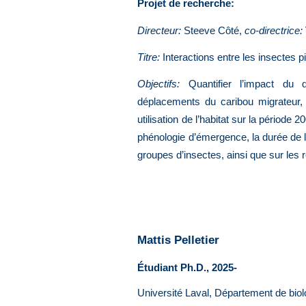
Projet de recherche:
Direct
eur
:
S
teeve Côté
,
co-directrice:
Titre:
Interactions entre les insectes p
Objectifs:
Quantifier l’impact du
déplacements du caribou migrateur, 
utilisation de l’habitat sur la période
phénologie d’émergence, la durée de la
groupes d’insectes, ainsi que sur le
Mattis Pelletier
Étudiant Ph.D., 2025-
Université Laval, Département de bio