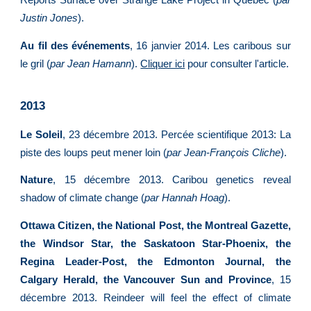
Reports Surface over Strange Lake Project in Quebec (
par
Justin Jones
).
Au fil des événements
, 16 janvier 2014. Les caribous sur
le gril (
par Jean Hamann
).
Cliquer ici
pour consulter l'article.
2013
Le Soleil
, 23 décembre 2013. Percée scientifique 2013: La
piste des loups peut mener loin (
par Jean-François Cliche
).
Nature
, 15 décembre 2013. Caribou genetics reveal
shadow of climate change (
par Hannah Hoag
).
Ottawa Citizen, the National Post, the Montreal Gazette,
the Windsor Star, the Saskatoon Star-Phoenix, the
Regina Leader-Post, the Edmonton Journal, the
Calgary Herald, the Vancouver Sun and Province
, 15
décembre 2013. Reindeer will feel the effect of climate