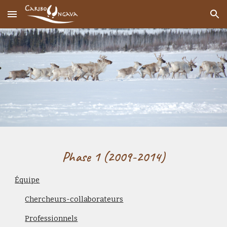
Skip to main content
Skip to navigation
Phase
1
(20
09
-20
14
)
Équipe
Chercheurs-collaborateurs
Professionnels