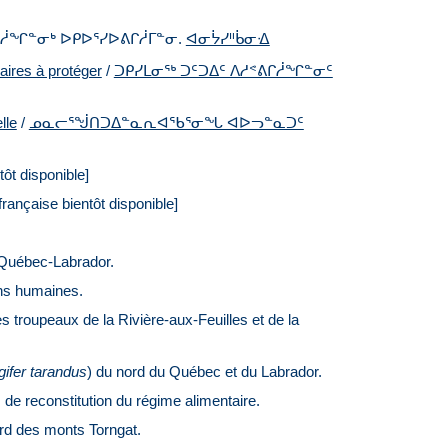
ᕆᓲᖏᓐᓂᒃ ᐅᑭᐅᕐᓯᐅᕕᒋᓲᒥᓐᓂ.
ᐊᓂᔮᓯᐦᑳᓂᐎ
aires à protéger
/
ᑐᑭᓯᒪᓂᖅ ᑐᑦᑐᐃᑦ ᐱᓱᕝᕕᒋᓲᖏᓐᓂᑦ
lle
/
ᓄᓇᓕᕐᖒᑎᑐᐃᓐᓇᕆᐊᖃᕐᓂᖓ ᐊᐅᓓᓐᓇᑐᑦ
tôt disponible]
rançaise bientôt disponible]
u Québec-Labrador.
ons humaines.
es troupeaux de la Rivière-aux-Feuilles et de la
ifer tarandus
) du nord du Québec et du Labrador.
 de reconstitution du régime alimentaire.
ard des monts Torngat.