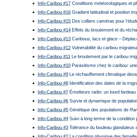
Info-Caribou #17
Conditions météorologiques et ph
Info-Caribou #16
Gradient latitudinal et position t
Info-Caribou #15
Des colliers caméras pour l'étude
Info-Caribou #14
Effets du broutement et du réchau
Info-Caribou #13
Caribous, lacs et glace – Dépla
Info-Caribou #12
Vulnérabilité du caribou migrateu
Info-Caribou #11
Le broutement par le caribou migr
Info-Caribou #10
Parasitisme chez le caribou: une
Info-Caribou #9
Le réchauffement climatique devan
Info-Caribou #8
Identification des dates de la migra
Info-Caribou #7
Émetteurs radio: un lourd fardeau
Info-Caribou #6
Survie et dynamique de population
Info-Caribou #5
Génétique des populations de
Ran
Info-Caribou #4
Suivi à long terme de la condition
Info-Caribou #3
Tolérance du bouleau glanduleux au 
Info-Caribou #2
La condition physique des femelles 