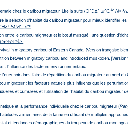
ernale chez le caribou migrateur.
Lire la suite
/ ᑐᑦᑐᐃᑦ ᓅᑦᑕᓲᑦ ᐱᐅᓯ
 la sélection d’habitat du caribou migrateur pour mieux identifier les 
ᒥᔭᐅᑦᓯᐊᖁᓪᓗᒋᑦ
on entre le caribou migrateur et le bœuf musqué : une question d’éche
ᖏᑎᒋᓂᖃᕐᒪᖔᑦ
vival in migratory caribou of Eastern Canada
. [Version française bien
tition between migratory caribou and introduced muskoxen. [Version f
ps : l’influence des facteurs environnementaux.
l’ours noir dans l’aire de répartition du caribou migrateur au nord d
ou migrateur : les facteurs naturels plus influents que les perturbati
uelles et cumulées et l’utilisation de l’habitat du caribou migrateur d
nétique et la performance individuelle chez le caribou migrateur (
Rang
habitudes alimentaires de la faune en utilisant de multiples approches
’habitat et tendances démographiques du troupeau de caribou montagn