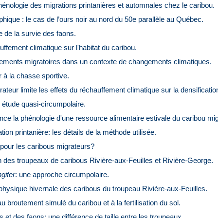
énologie des migrations printanières et automnales chez le caribou.
rophique : le cas de l’ours noir au nord du 50e parallèle au Québec.
 de la survie des faons.
ffement climatique sur l'habitat du caribou.
cements migratoires dans un contexte de changements climatiques.
r à la chasse sportive.
ateur limite les effets du réchauffement climatique sur la densificati
 étude quasi-circumpolaire.
ce la phénologie d'une ressource alimentaire estivale du caribou mig
tion printanière: les détails de la méthode utilisée.
 pour les caribous migrateurs?
 des troupeaux de caribous Rivière-aux-Feuilles et Rivière-George.
gifer
: une approche circumpolaire.
 physique hivernale des caribous du troupeau Rivière-aux-Feuilles.
broutement simulé du caribou et à la fertilisation du sol.
et des faons: une différence de taille entre les troupeaux.