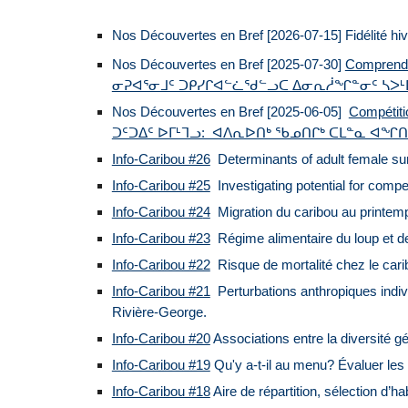
Nos Découvertes en Bref [2026-07-15] Fidélité hiv
Nos Découvertes en Bref [2025-07-30]
Comprendre
ᓂᕈᐊᕐᓂᒧᑦ ᑐᑭᓯᒋᐊᓪᓛᖁᓪᓗᑕ ᐃᓂᕆᓲᖏᓐᓂᑦ ᓴᐳᒻ
Nos Découvertes en Bref [2025-06-05]
Compétiti
ᑐᑦᑐᐃᑦ ᐅᒥᒻᒣᓗ: ᐊᐱᕆᐅᑎᒃ ᖃᓄᑎᒋᒃ ᑕᒪᓐᓇ ᐊ
Info-Caribou #26
Determinants of adult female sur
Info-Caribou #25
Investigating potential for compe
Info-Caribou #2
4
Migration du caribou au printem
Info-Caribou #23
Régime alimentaire du loup et de 
Info-Caribou #22
Risque de mortalité chez le carib
Info-Caribou #21
Perturbations anthropiques individ
Rivière-George.
Info-Caribou #20
Associations entre la diversité gé
Info-Caribou #19
Qu'y a-t-il au menu? Évaluer les 
Info-Caribou #18
Aire de répartition, sélection d